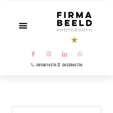
Photobooth
0854016576
0653866736