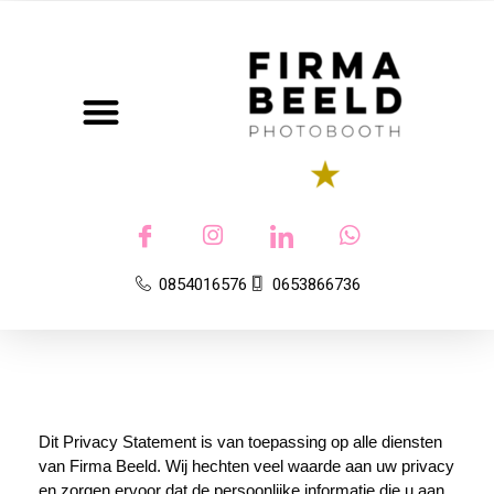
Photobooth
0854016576
0653866736
Dit Privacy Statement is van toepassing op alle diensten
van Firma Beeld. Wij hechten veel waarde aan uw privacy
en zorgen ervoor dat de persoonlijke informatie die u aan