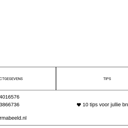
CTGEGEVENS
TIPS
4016576
3866736
10 tips voor jullie bru
irmabeeld.nl